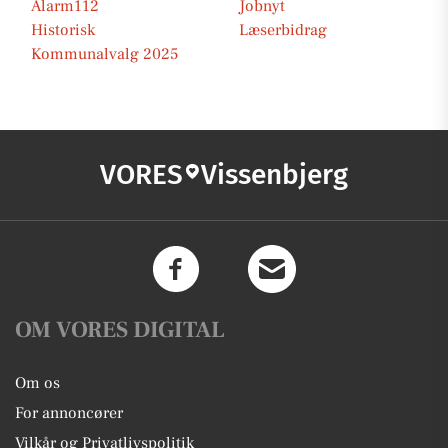
Alarm112
Jobnyt
Historisk
Læserbidrag
Kommunalvalg 2025
VORES
Vissenbjerg
OM VORES DIGITAL
Om os
For annoncører
Vilkår og Privatlivspolitik