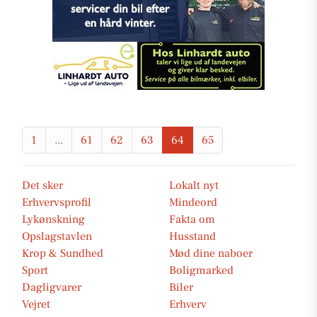
1
...
61
62
63
64
65
Det sker
Lokalt nyt
Erhvervsprofil
Mindeord
Lykønskning
Fakta om
Opslagstavlen
Husstand
Krop & Sundhed
Mød dine naboer
Sport
Boligmarked
Dagligvarer
Biler
Vejret
Erhverv