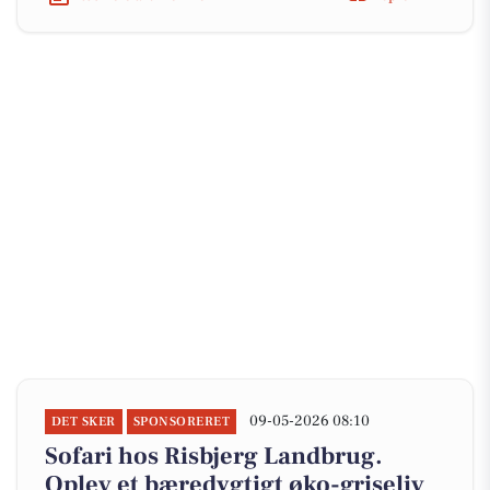
09-05-2026 08:10
DET SKER
SPONSORERET
Sofari hos Risbjerg Landbrug.
Oplev et bæredygtigt øko-griseliv