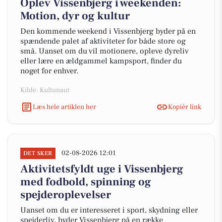
Oplev Vissenbjerg i weekenden:
Motion, dyr og kultur
Den kommende weekend i Vissenbjerg byder på en
spændende palet af aktiviteter for både store og
små. Uanset om du vil motionere, opleve dyreliv
eller lære en ældgammel kampsport, finder du
noget for enhver.
Kilde: Kultunaut
Læs hele artiklen her
Kopiér link
02-08-2026 12:01
DET SKER
Aktivitetsfyldt uge i Vissenbjerg
med fodbold, spinning og
spejderoplevelser
Uanset om du er interesseret i sport, skydning eller
spejderliv, byder Vissenbjerg på en række