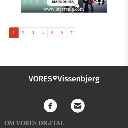
1
2
3
4
5
6
7
VORES
Vissenbjerg
OM VORES DIGITAL