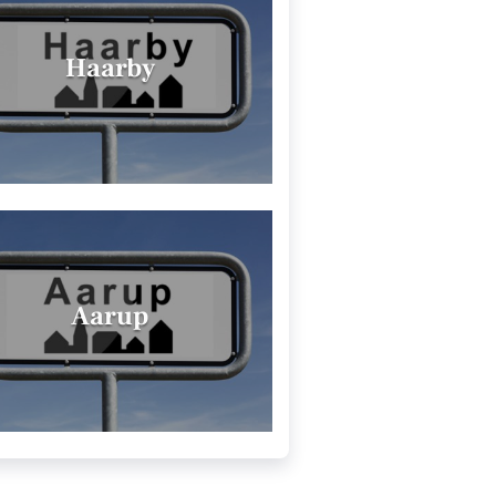
Haarby
Aarup