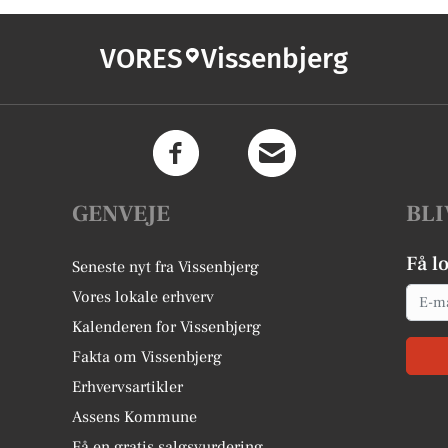
VORES
Vissenbjerg
GENVEJE
BLI
Få l
Seneste nyt fra Vissenbjerg
Email
Vores lokale erhverv
Kalenderen for Vissenbjerg
Fakta om Vissenbjerg
Erhvervsartikler
Assens Kommune
Få en gratis salgsvurdering