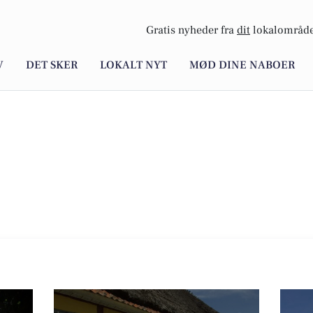
Gratis nyheder fra
dit
lokalområde
V
DET SKER
LOKALT NYT
MØD DINE NABOER