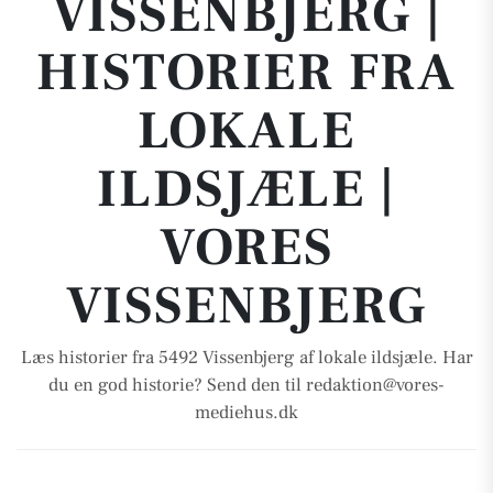
VISSENBJERG |
HISTORIER FRA
LOKALE
ILDSJÆLE |
VORES
VISSENBJERG
Læs historier fra 5492 Vissenbjerg af lokale ildsjæle. Har
du en god historie? Send den til redaktion@vores-
mediehus.dk