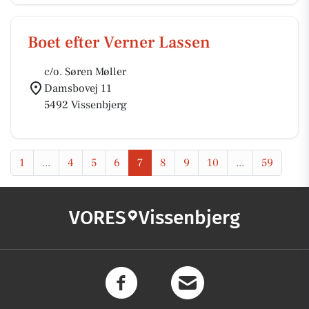
Boet efter Verner Lassen
c/o. Søren Møller
Damsbovej 11
5492 Vissenbjerg
1
...
4
5
6
7
8
9
10
...
59
VORES
Vissenbjerg