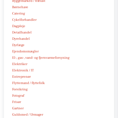
Byggemarked / trælast
Børnehave
Catering
Cykelforhandler
Dagpleje
Detailhandel
Dyrehandel
Dyrlæge
Ejendomsmægler
El-, gas-, vand- og fjernvarmeforsyning
Elektriker
Elektronik / IT
Entreprenør
Flyttemand / flyttefolk
Forsikring
Fotograf
Frisør
Gartner
Guldsmed / Urmager