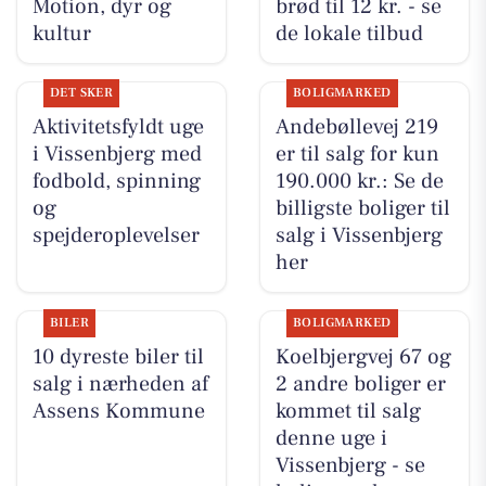
Motion, dyr og
brød til 12 kr. - se
kultur
de lokale tilbud
DET SKER
BOLIGMARKED
Aktivitetsfyldt uge
Andebøllevej 219
i Vissenbjerg med
er til salg for kun
fodbold, spinning
190.000 kr.: Se de
og
billigste boliger til
spejderoplevelser
salg i Vissenbjerg
her
BILER
BOLIGMARKED
10 dyreste biler til
Koelbjergvej 67 og
salg i nærheden af
2 andre boliger er
Assens Kommune
kommet til salg
denne uge i
Vissenbjerg - se