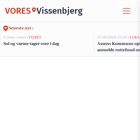
VORES
Vissenbjerg
Seneste nyt ›
3 timer siden |
VEJRET
07-08-2026 12:39 |
LOKA
Sol og varme tager over i dag
Assens Kommune opfor
anmelde rottefund onl
hverdage