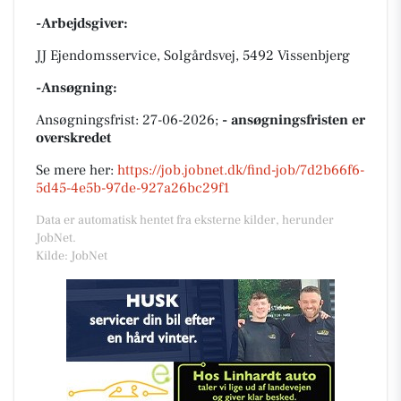
-Arbejdsgiver:
JJ Ejendomsservice, Solgårdsvej, 5492 Vissenbjerg
-Ansøgning:
Ansøgningsfrist: 27-06-2026;
- ansøgningsfristen er
overskredet
Se mere her:
https://job.jobnet.dk/find-job/7d2b66f6-
5d45-4e5b-97de-927a26bc29f1
Data er automatisk hentet fra eksterne kilder, herunder
JobNet.
Kilde: JobNet