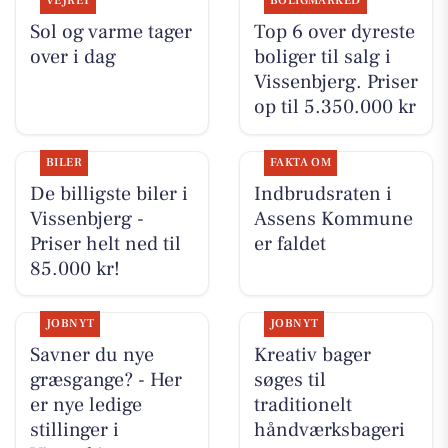
VEJRET
BOLIGMARKED
Sol og varme tager
Top 6 over dyreste
over i dag
boliger til salg i
Vissenbjerg. Priser
op til 5.350.000 kr
BILER
FAKTA OM
De billigste biler i
Indbrudsraten i
Vissenbjerg -
Assens Kommune
Priser helt ned til
er faldet
85.000 kr!
JOBNYT
JOBNYT
Savner du nye
Kreativ bager
græsgange? - Her
søges til
er nye ledige
traditionelt
stillinger i
håndværksbageri