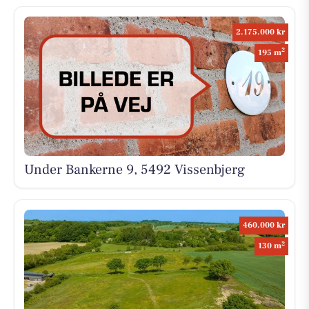
2.175.000 kr
2
195 m
Under Bankerne 9, 5492 Vissenbjerg
460.000 kr
2
130 m