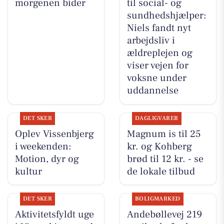
morgenen bider
til social- og
sundhedshjælper:
Niels fandt nyt
arbejdsliv i
ældreplejen og
viser vejen for
voksne under
uddannelse
DET SKER
DAGLIGVARER
Oplev Vissenbjerg
Magnum is til 25
i weekenden:
kr. og Kohberg
Motion, dyr og
brød til 12 kr. - se
kultur
de lokale tilbud
DET SKER
BOLIGMARKED
Aktivitetsfyldt uge
Andebøllevej 219