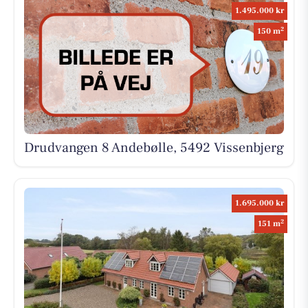
1.495.000 kr
2
150 m
Drudvangen 8 Andebølle, 5492 Vissenbjerg
1.695.000 kr
2
151 m