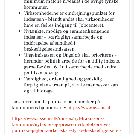
minimum matche niveauet i de øvrige fynske
kommuner.
Virksomhederne er omdrejningspunktet for
indsatsen – blandt andet skal virksomheder
have én fælles indgang til Jobcenteret.
Nytænkte, modige og sammenhængende
indsatser – tværfagligt samarbejde og
inddragelse af sundhed i
beskæftigelsesindsatsen.
Ungeindsatsen og Ungeløft skal prioriteres –
herunder politisk arbejde for en tidlig indsats,
gerne før det 16. år, i samarbejde med andre
politiske udvalg.
Værdighed, ordentlighed og gensidig
forpligtelse – troen på, at alle mennesker kan
og vil bidrage.
Læs mere om de politiske pejlemærker på
kommunens hjemmeside:
https://www.assens.dk
https://www.assens.dk/om-os/nyt-fra-assens-
kommune/nyheder-og-pressemeddelelser/nye-
politiske-pejlemaerker-skal-styrke-beskaeftigelsen-i-