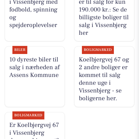
i Vissenbjerg med
er til salg for kun
fodbold, spinning
190.000 kr.: Se de
og
billigste boliger til
spejderoplevelser
salg i Vissenbjerg
her
BILER
BOLIGMARKED
10 dyreste biler til
Koelbjergvej 67 og
salg i nærheden af
2 andre boliger er
Assens Kommune
kommet til salg
denne uge i
Vissenbjerg - se
boligerne her.
BOLIGMARKED
Er Koelbjergvej 67
i Vissenbjerg