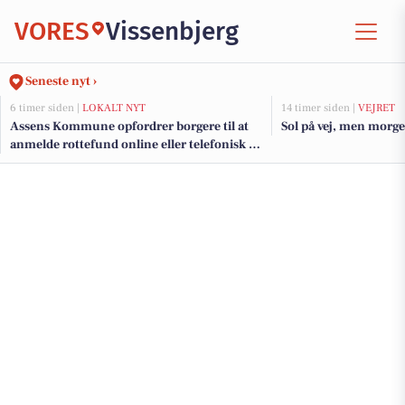
VORES
Vissenbjerg
Seneste nyt ›
6 timer siden |
LOKALT NYT
14 timer siden |
VEJRET
Assens Kommune opfordrer borgere til at
Sol på vej, men morg
anmelde rottefund online eller telefonisk på
hverdage