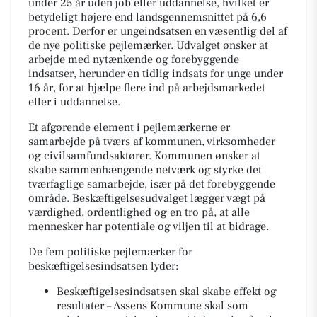
under 25 år uden job eller uddannelse, hvilket er
betydeligt højere end landsgennemsnittet på 6,6
procent. Derfor er ungeindsatsen en væsentlig del af
de nye politiske pejlemærker. Udvalget ønsker at
arbejde med nytænkende og forebyggende
indsatser, herunder en tidlig indsats for unge under
16 år, for at hjælpe flere ind på arbejdsmarkedet
eller i uddannelse.
Et afgørende element i pejlemærkerne er
samarbejde på tværs af kommunen, virksomheder
og civilsamfundsaktører. Kommunen ønsker at
skabe sammenhængende netværk og styrke det
tværfaglige samarbejde, især på det forebyggende
område. Beskæftigelsesudvalget lægger vægt på
værdighed, ordentlighed og en tro på, at alle
mennesker har potentiale og viljen til at bidrage.
De fem politiske pejlemærker for
beskæftigelsesindsatsen lyder:
Beskæftigelsesindsatsen skal skabe effekt og
resultater – Assens Kommune skal som