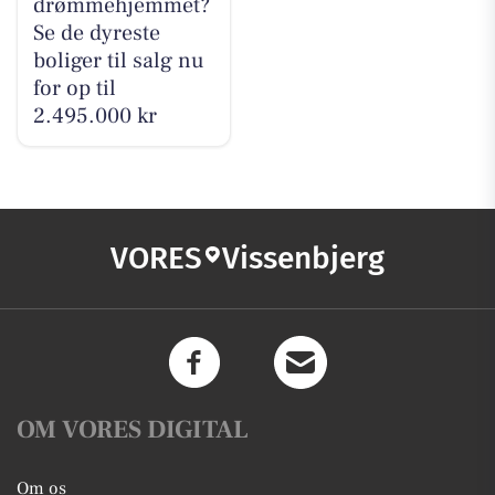
drømmehjemmet?
Se de dyreste
boliger til salg nu
for op til
2.495.000 kr
VORES
Vissenbjerg
OM VORES DIGITAL
Om os