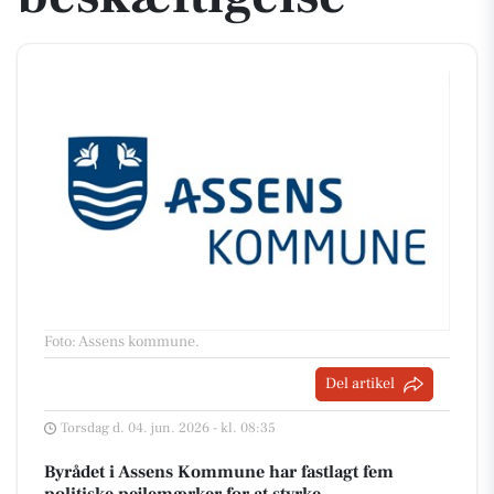
Foto: Assens kommune
.
Del artikel
Torsdag d. 04. jun. 2026 - kl. 08:35
Byrådet i Assens Kommune har fastlagt fem