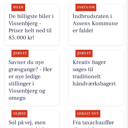
BILER
FAKTA OM
De billigste biler i
Indbrudsraten i
Vissenbjerg -
Assens Kommune
Priser helt ned til
er faldet
85.000 kr!
JOBNYT
JOBNYT
Savner du nye
Kreativ bager
græsgange? - Her
søges til
er nye ledige
traditionelt
stillinger i
håndværksbageri
Vissenbjerg og
omegn
VEJRET
LOKALT NYT
Sol på vej, men
Fra taxachauffør