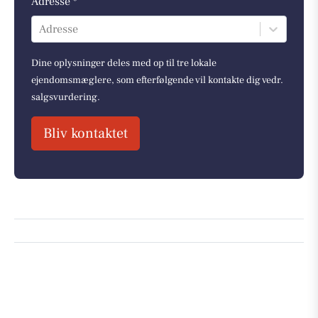
Adresse *
Adresse
Dine oplysninger deles med op til tre lokale
ejendomsmæglere, som efterfølgende vil kontakte dig vedr.
salgsvurdering.
Bliv kontaktet