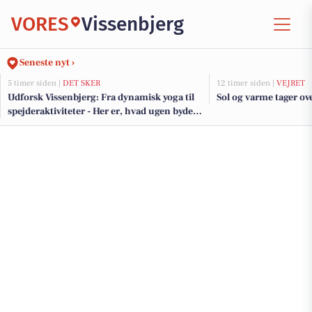
VORES
Vissenbjerg
Seneste nyt ›
5 timer siden |
DET SKER
12 timer siden |
VEJRET
Udforsk Vissenbjerg: Fra dynamisk yoga til
Sol og varme tager ove
spejderaktiviteter - Her er, hvad ugen byder
på