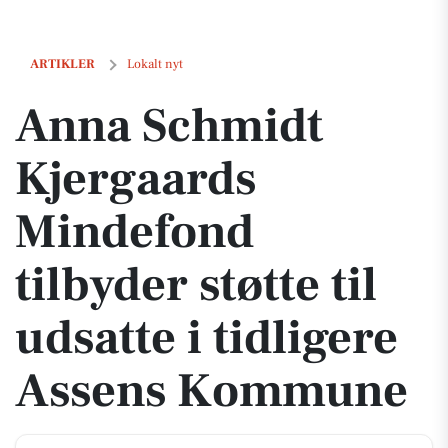
Anna Schmidt Kjergaards Mindefond tilbyder støtte til udsatte i tid
ARTIKLER
Lokalt nyt
Anna Schmidt
Kjergaards
Mindefond
tilbyder støtte til
udsatte i tidligere
Assens Kommune