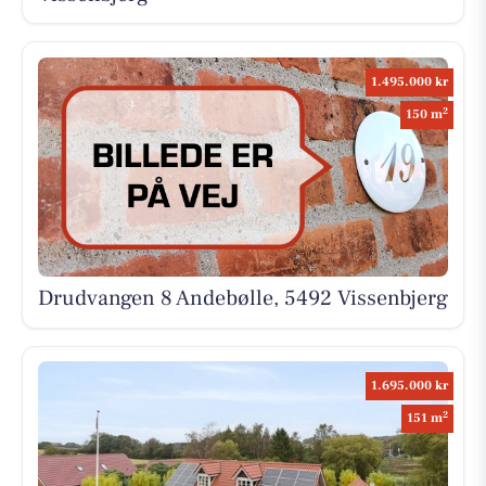
1.495.000 kr
2
150 m
Drudvangen 8 Andebølle, 5492 Vissenbjerg
1.695.000 kr
2
151 m