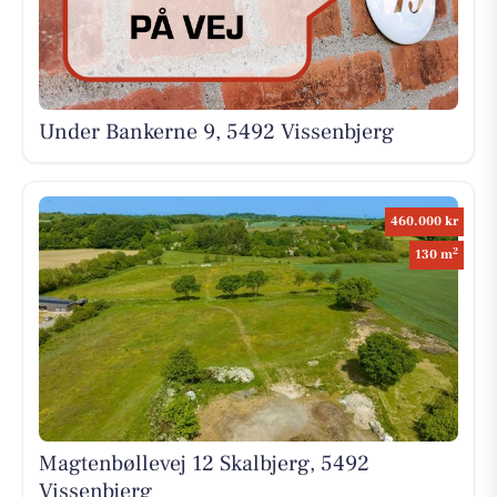
Under Bankerne 9, 5492 Vissenbjerg
460.000 kr
2
130 m
Magtenbøllevej 12 Skalbjerg, 5492
Vissenbjerg