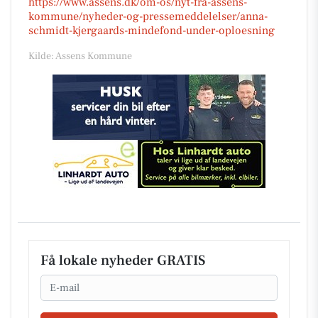
https://www.assens.dk/om-os/nyt-fra-assens-
kommune/nyheder-og-pressemeddelelser/anna-
schmidt-kjergaards-mindefond-under-oploesning
Kilde: Assens Kommune
Få lokale nyheder GRATIS
Email