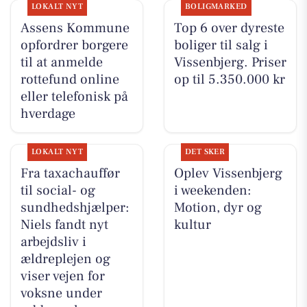
LOKALT NYT
BOLIGMARKED
Assens Kommune
Top 6 over dyreste
opfordrer borgere
boliger til salg i
til at anmelde
Vissenbjerg. Priser
rottefund online
op til 5.350.000 kr
eller telefonisk på
hverdage
LOKALT NYT
DET SKER
Fra taxachauffør
Oplev Vissenbjerg
til social- og
i weekenden:
sundhedshjælper:
Motion, dyr og
Niels fandt nyt
kultur
arbejdsliv i
ældreplejen og
viser vejen for
voksne under