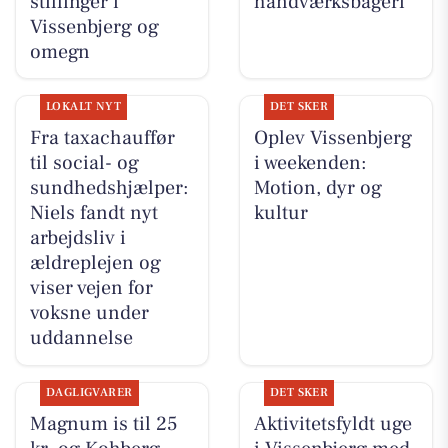
stillinger i
håndværksbageri
Vissenbjerg og
omegn
LOKALT NYT
DET SKER
Fra taxachauffør
Oplev Vissenbjerg
til social- og
i weekenden:
sundhedshjælper:
Motion, dyr og
Niels fandt nyt
kultur
arbejdsliv i
ældreplejen og
viser vejen for
voksne under
uddannelse
DAGLIGVARER
DET SKER
Magnum is til 25
Aktivitetsfyldt uge