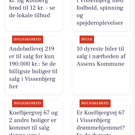
kr. og Kohberg
i Vissenbjerg med
brød til 12 kr. - se
fodbold, spinning
de lokale tilbud
og
spejderoplevelser
BOLIGMARKED
BILER
Andebøllevej 219
10 dyreste biler til
er til salg for kun
salg i nærheden af
190.000 kr.: Se de
Assens Kommune
billigste boliger til
salg i Vissenbjerg
her
BOLIGMARKED
BOLIGMARKED
Koelbjergvej 67 og
Er Koelbjergvej 67
2 andre boliger er
i Vissenbjerg
kommet til salg
drømmehjemmet?