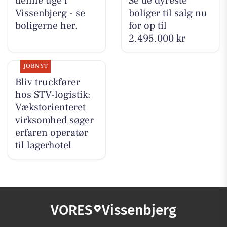
denne uge i
Se de dyreste
Vissenbjerg - se
boliger til salg nu
boligerne her.
for op til
2.495.000 kr
JOBNYT
Bliv truckfører
hos STV-logistik:
Vækstorienteret
virksomhed søger
erfaren operatør
til lagerhotel
VORES
Vissenbjerg