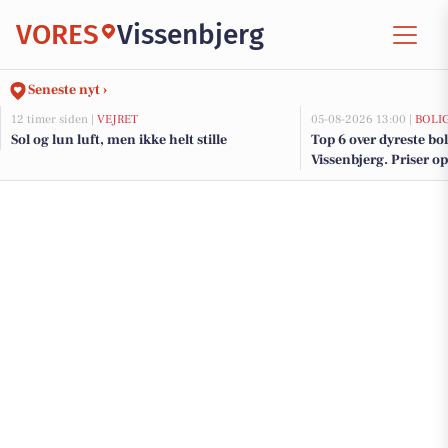
VORES
Vissenbjerg
Seneste nyt ›
12 timer siden |
VEJRET
05-08-2026 13:00 |
BOLI
Sol og lun luft, men ikke helt stille
Top 6 over dyreste boli
Vissenbjerg. Priser op