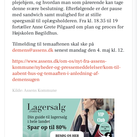
plejehjem, og hvordan man som pårørende kan tage
denne svære beslutning. Efterfølgende er der pause
med sandwich samt mulighed for at stille
spørgsmål til oplægsholderen. Fra kl. 18.35 til 19
fortæller Anne Grete Pilgaard om plan og proces for
Højskolen Bøgildhus.
Tilmelding til temaaftenen skal ske på
demens@assens.dk
senest mandag den 4. maj kl. 12.
https://www.assens.dk/om-os/nyt-fra-assens-
kommune/nyheder-og-pressemeddelelser/kom-til-
aabent-hus-og-temaaften-i-anledning-af-
demensugen
Kilde: Assens Kommune