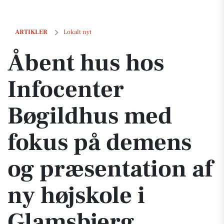
Åbent hus hos Infocenter Bøgildhus med fokus på demens og præsent
ARTIKLER
Lokalt nyt
Åbent hus hos
Infocenter
Bøgildhus med
fokus på demens
og præsentation af
ny højskole i
Glamsbjerg