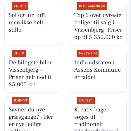
VEJRET
BOLIGMARKED
Sol og lun luft,
Top 6 over dyreste
men ikke helt
boliger til salg i
stille
Vissenbjerg. Priser
op til 5.350.000 kr
BILER
FAKTA OM
De billigste biler i
Indbrudsraten i
Vissenbjerg -
Assens Kommune
Priser helt ned til
er faldet
85.000 kr!
JOBNYT
JOBNYT
Savner du nye
Kreativ bager
græsgange? - Her
søges til
er nye ledige
traditionelt