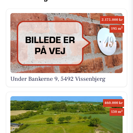
2.175.000 kr
2
195 m
Under Bankerne 9, 5492 Vissenbjerg
460.000 kr
2
130 m